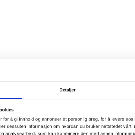
X MEETING POINT
Detaljer
UR FACILITI
ookies
 for å gi innhold og annonser et personlig preg, for å levere sos
deler dessuten informasjon om hvordan du bruker nettstedet vårt,
og analysearbeid, som kan kombinere den med annen informasjon d