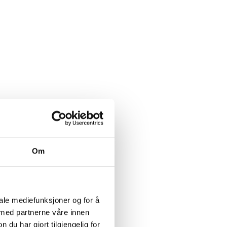
Om
ES
iale mediefunksjoner og for å
 med partnerne våre innen
u har gjort tilgjengelig for