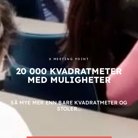
X MEETING POINT
20 000 KVADRATMETER
MED MULIGHETER
SÅ MYE MER ENN BARE KVADRATMETER OG
STOLER...