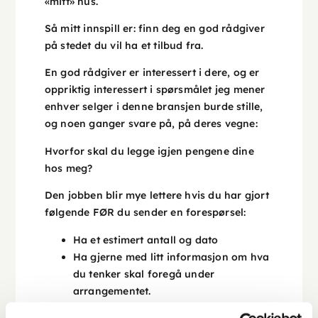
«mitt» hus.
Så mitt innspill er: finn deg en god rådgiver
på stedet du vil ha et tilbud fra.
En god rådgiver er interessert i dere, og er
oppriktig interessert i spørsmålet jeg mener
enhver selger i denne bransjen burde stille,
og noen ganger svare på, på deres vegne:
Hvorfor skal du legge igjen pengene dine
hos meg?
Den jobben blir mye lettere hvis du har gjort
følgende FØR du sender en forespørsel:
Ha et estimert antall og dato
Ha gjerne med litt informasjon om hva
du tenker skal foregå under
arrangementet.
Er det utfordringer som skal løses som