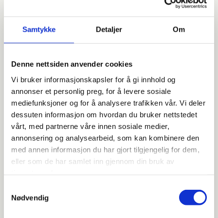
vi kanskje kan komme med innspill på?
Hvorfor skal man samles?
Hva ønsker dere av resultat etter
Samtykke
Detaljer
Om
samlingen?
En typisk forespørsel inneholder kanskje en
dato, et antall og det er alt jeg har av
Denne nettsiden anvender cookies
informasjon.
Vi bruker informasjonskapsler for å gi innhold og
annonser et personlig preg, for å levere sosiale
Da har jeg sånn ca. 10 spørsmål jeg gjerne
mediefunksjoner og for å analysere trafikken vår. Vi deler
vil ha svar på FØR jeg kan svare deg.
dessuten informasjon om hvordan du bruker nettstedet
Er dette konferanse, messe, event eller sosial
vårt, med partnerne våre innen sosiale medier,
samling?
annonsering og analysearbeid, som kan kombinere den
med annen informasjon du har gjort tilgjengelig for dem,
Skal dere sitte i en sal begge dagene eller
eller som de har samlet inn gjennom din bruk av
skal dere ha delplenumer?
tjenestene deres.
Hvilke oppsett ønsker dere å sitte i?
Samtykkevalg
Nødvendig
Skal dere ha festmiddag eller middag i
restaurant?