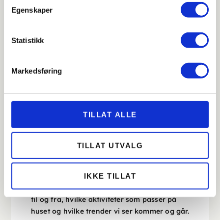
Egenskaper
Er programmet allerede fastsatt så du har
låst lunsjtidspunktet eller er du fleksibel?
Statistikk
Trenger du innrigg?
Trenger du hotellrom?
Markedsføring
Hva er formålet med arrangementet?
Hva er budsjettet ditt pr. hode?
TILLAT ALLE
Har du gjort deg opp en formening om noe
av dette er det enklere for oss å rådgi deg i
hvordan vi sammen kan lage et flott
TILLAT UTVALG
arrangement for dere.
Venue eller hotellselgeren er også veldig
IKKE TILLAT
gode på å rådgi deg i forhold til logistikken
til og fra, hvilke aktiviteter som passer på
huset og hvilke trender vi ser kommer og går.