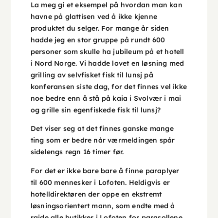
La meg gi et eksempel på hvordan man kan
havne på glattisen ved å ikke kjenne
produktet du selger. For mange år siden
hadde jeg en stor gruppe på rundt 600
personer som skulle ha jubileum på et hotell
i Nord Norge. Vi hadde lovet en løsning med
grilling av selvfisket fisk til lunsj på
konferansen siste dag, for det finnes vel ikke
noe bedre enn å stå på kaia i Svolvær i mai
og grille sin egenfiskede fisk til lunsj?
Det viser seg at det finnes ganske mange
ting som er bedre når værmeldingen spår
sidelengs regn 16 timer før.
For det er ikke bare bare å finne paraplyer
til 600 mennesker i Lofoten. Heldigvis er
hotelldirektøren der oppe en ekstremt
løsningsorientert mann, som endte med å
raide alle butikker i Lofoten for parasollene